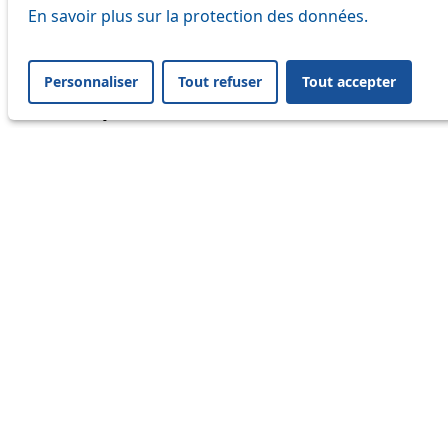
En savoir plus sur la protection des données.
Vous avez la possibilité de nous envoyer vos demande
d’horaires et tarifs ainsi que vos témoignages, sugges
biais de notre formulaire de contact.
Personnaliser
Tout refuser
Tout accepter
Formulaire de contact