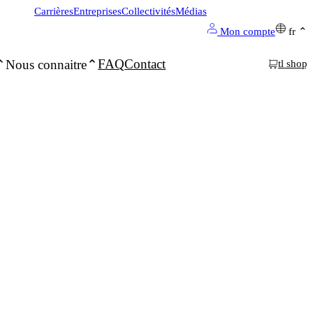
Carrières
Entreprises
Collectivités
Médias
Mon compte
fr
FAQ
Contact
Nous connaitre
tl shop