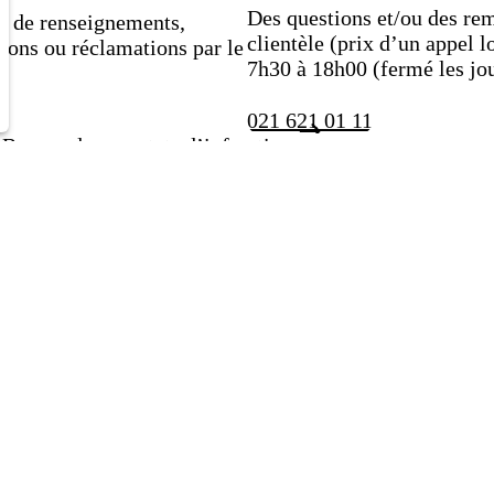
Des questions et/ou des rem
s de renseignements,
clientèle (prix d’un appel l
tions ou réclamations par le
7h30 à 18h00 (fermé les jou
021 621 01 11
Bureau des constats d’infractions
Le paiement d’un constat établi lors d’un contrôle sur
le réseau tl ou leb peut se faire facilement en ligne.
Payer en ligne
Pour toute demande concernant un constat, nous vous
invitons à remplir le formulaire suivant :
Se renseigner sur un constat
Centres clientèle
Des conseiller·ère·s expérimenté·e·s sont à votre
écoute. Rendez-vous dans nos différents centres
clientèle pour toute demande de renseignement