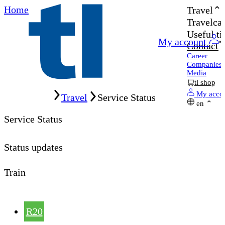
Home
Travel
Travelcar
Useful ti
My account
Contact
Career
Companies
Media
tl shop
Home
My acco
Travel
Service Status
en
Service Status
Status updates
Train
R20