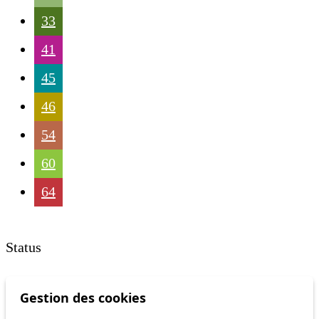
33
41
45
46
54
60
64
Status
Information
Gestion des cookies
Ongoing disruption