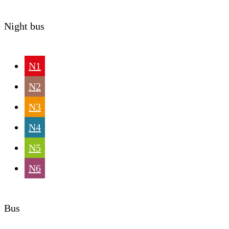
Night bus
N1
N2
N3
N4
N5
N6
Bus