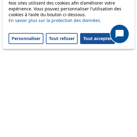
Nos sites utilisent des cookies afin d'améliorer votre
Others
expérience. Vous pouvez personnaliser l'utilisation des
cookies à l'aide du bouton ci-dessous.
En savoir plus sur la protection des données.
m1
Personnaliser
Tout refuser
Tout accepter
Status
Information
Ongoing disruption
Disruption to come
Reset filters
✕
Only lines affected by disruptions are listed above.
Ongoing disruption
16