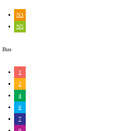
N3
N5
Bus
1
2
4
6
7
9