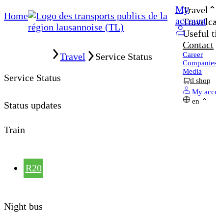
My
Travel
Home
account
Travelcar
Useful ti
Contact
Home
Career
Travel
Service Status
Companies
Media
Service Status
tl shop
My acco
en
Status updates
Train
R20
Night bus