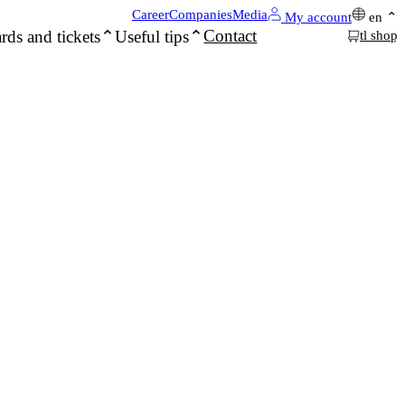
Career
Companies
Media
My account
en
Contact
rds and tickets
Useful tips
tl shop