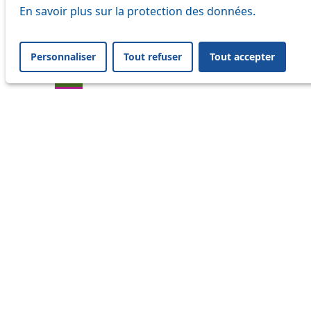
En savoir plus sur la protection des données.
21
32
Personnaliser
Tout refuser
Tout accepter
33
41
45
46
54
64
Information
Status
Ongoing disruption
Disruption to come