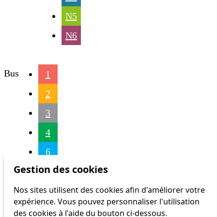
N5
N6
Bus
1
2
3
4
6
Gestion des cookies
16
Nos sites utilisent des cookies afin d'améliorer votre
17
expérience. Vous pouvez personnaliser l'utilisation
18
des cookies à l'aide du bouton ci-dessous.