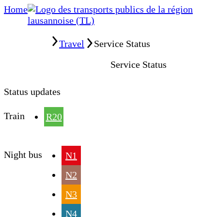
Home
Home
Travel
Service Status
Service Status
Status updates
Train
R20
Night bus
N1
N2
N3
N4