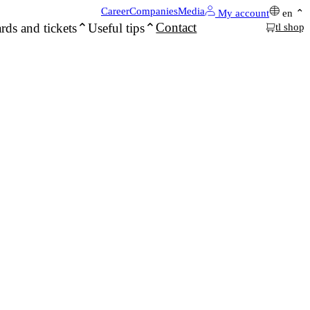
Career
Companies
Media
My account
en
Contact
rds and tickets
Useful tips
tl shop