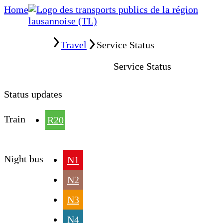
Home
Home
Travel
Service Status
Service Status
Status updates
Train
R20
Night bus
N1
N2
N3
N4