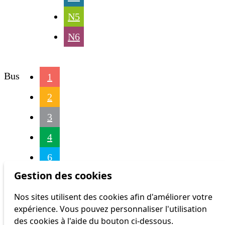
N5
N6
Bus
1
2
3
4
6
Gestion des cookies
16
Nos sites utilisent des cookies afin d'améliorer votre
17
expérience. Vous pouvez personnaliser l'utilisation
18
des cookies à l'aide du bouton ci-dessous.