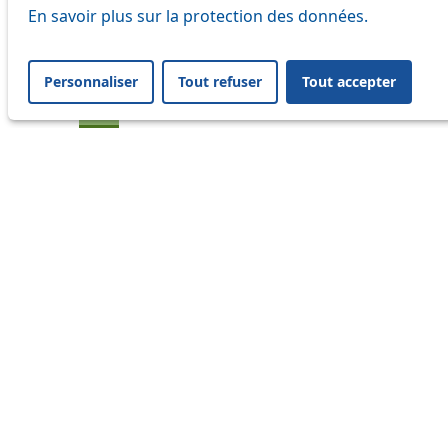
En savoir plus sur la protection des données.
20
21
Personnaliser
Tout refuser
Tout accepter
24
33
41
45
46
54
60
64