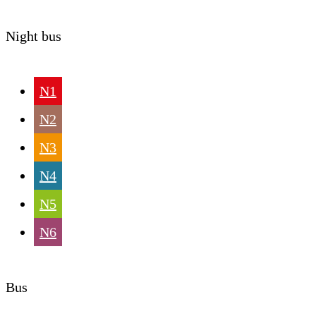
Night bus
N1
N2
N3
N4
N5
N6
Bus