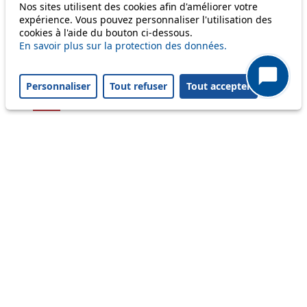
Nos sites utilisent des cookies afin d'améliorer votre
54
expérience. Vous pouvez personnaliser l'utilisation des
cookies à l'aide du bouton ci-dessous.
56
En savoir plus sur la protection des données.
58
Personnaliser
Tout refuser
Tout accepter
64
Others
m1
Status
Information