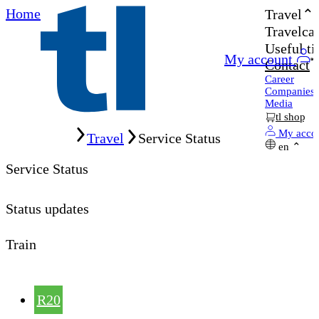
Home
Travel
Travelcar
Useful ti
My account
Contact
Career
Companies
Media
tl shop
Home
My acco
Travel
Service Status
en
Service Status
Status updates
Train
R20