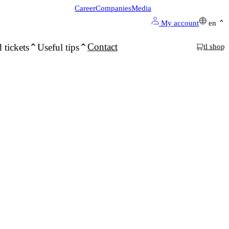
Career
Companies
Media
My account
en
Contact
 tickets
Useful tips
tl shop