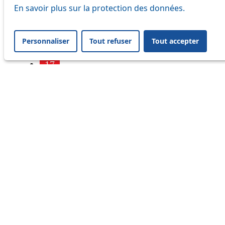
7
En savoir plus sur la protection des données.
9
Personnaliser
Tout refuser
Tout accepter
16
17
18
21
24
25
32
33
41