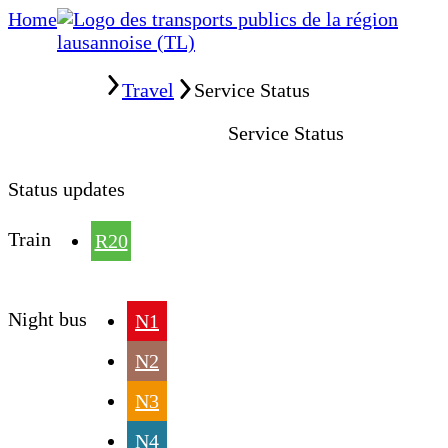
Home
Home
Travel
Service Status
Service Status
Status updates
Train
R20
Night bus
N1
N2
N3
N4