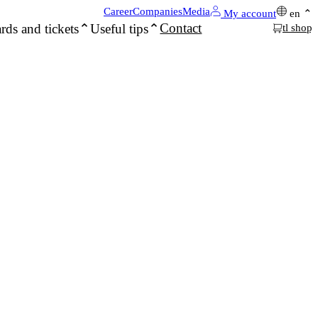
Career
Companies
Media
My account
en
Contact
rds and tickets
Useful tips
tl shop