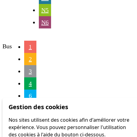
N5
N6
Bus
1
2
3
4
6
Gestion des cookies
16
Nos sites utilisent des cookies afin d'améliorer votre
17
expérience. Vous pouvez personnaliser l'utilisation
18
des cookies à l'aide du bouton ci-dessous.