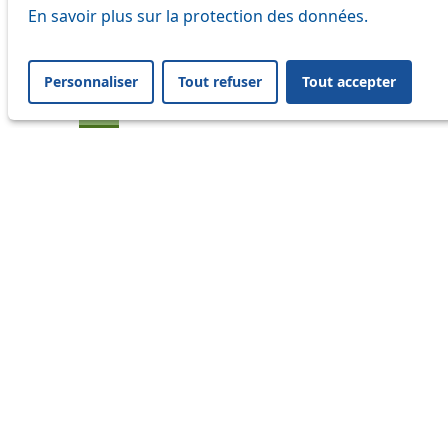
En savoir plus sur la protection des données.
20
21
Personnaliser
Tout refuser
Tout accepter
24
33
41
45
46
54
60
64