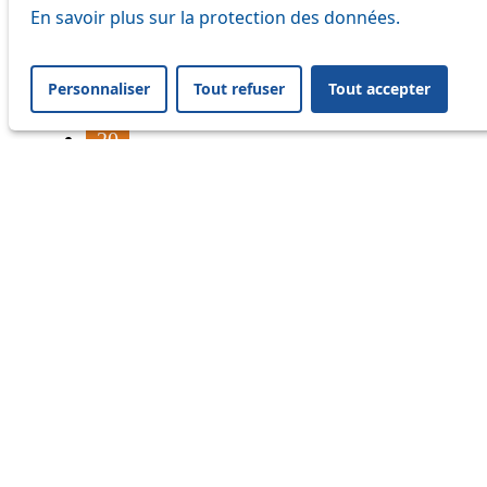
16
En savoir plus sur la protection des données.
17
Personnaliser
Tout refuser
Tout accepter
18
20
21
24
33
41
45
46
54