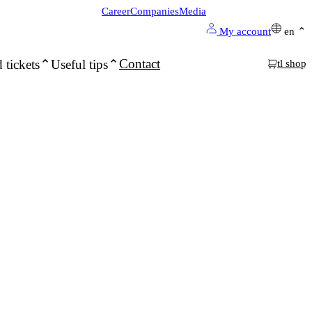
Career
Companies
Media
My account
en
Contact
 tickets
Useful tips
tl shop