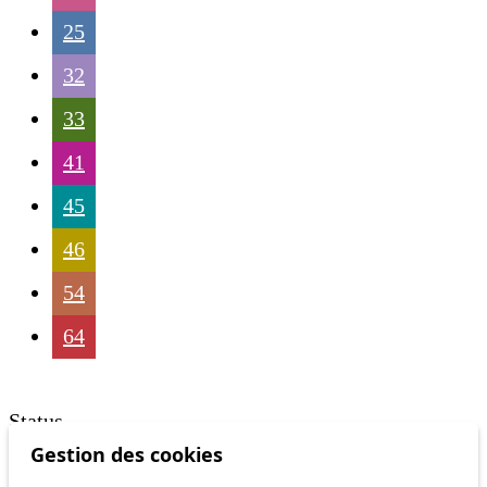
25
32
33
41
45
46
54
64
Status
Gestion des cookies