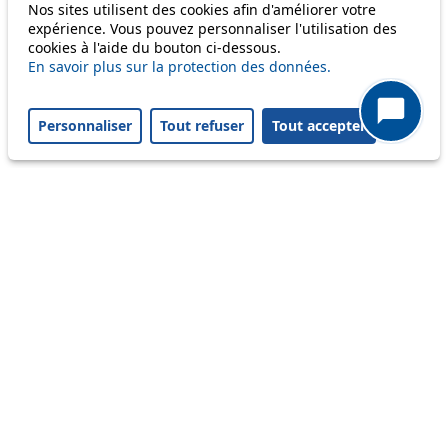
Information
Nos sites utilisent des cookies afin d'améliorer votre
expérience. Vous pouvez personnaliser l'utilisation des
Ongoing disruption
cookies à l'aide du bouton ci-dessous.
Disruption to come
En savoir plus sur la protection des données.
Reset filters
✕
Only lines affected by disruptions are listed above.
Personnaliser
Tout refuser
Tout accepter
A question ? An observation ?
Customer service 021 621 01 11 (price of a local
call)
Useful links
tl shop
Career
Paying a fine
Lost property
Accessibility
Point of sale