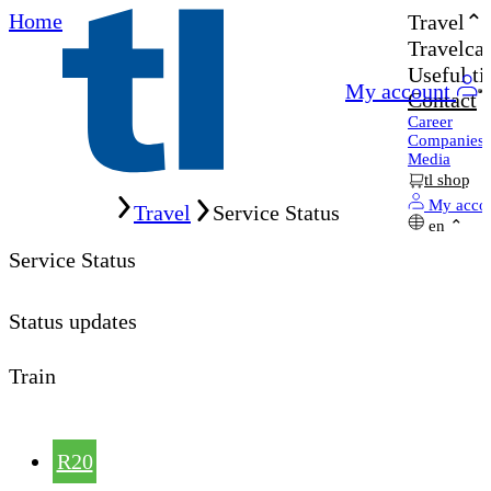
Home
Travel
Travelcar
Useful ti
My account
Contact
Career
Companies
Media
tl shop
Home
My acco
Travel
Service Status
en
Service Status
Status updates
Train
R20