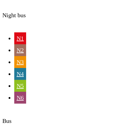
Night bus
N1
N2
N3
N4
N5
N6
Bus