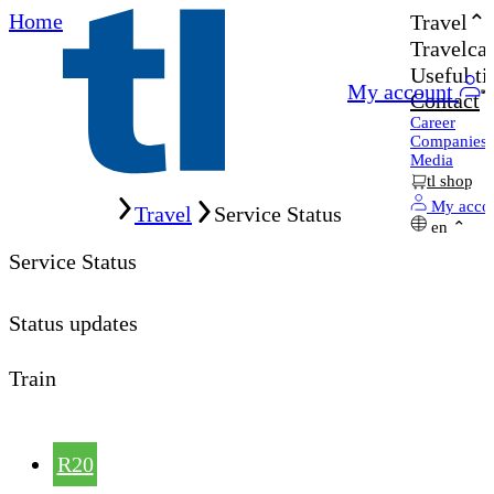
Home
Travel
Travelcar
Useful ti
My account
Contact
Career
Companies
Media
tl shop
Home
My acco
Travel
Service Status
en
Service Status
Status updates
Train
R20