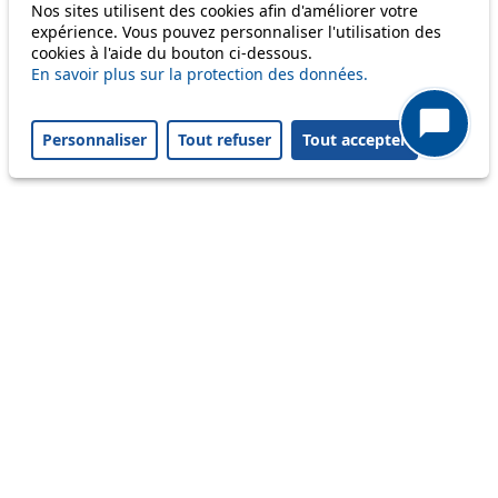
Nos sites utilisent des cookies afin d'améliorer votre
Disruption to come
expérience. Vous pouvez personnaliser l'utilisation des
cookies à l'aide du bouton ci-dessous.
Reset filters
✕
En savoir plus sur la protection des données.
Only lines affected by disruptions are listed above.
Personnaliser
Tout refuser
Tout accepter
A question ? An observation ?
Customer service 021 621 01 11 (price of a local
call)
Useful links
tl shop
Career
Paying a fine
Lost property
Accessibility
Point of sale
leb.ch
FAQ