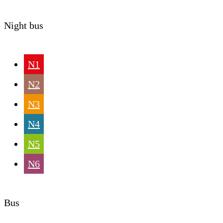
Night bus
N1
N2
N3
N4
N5
N6
Bus