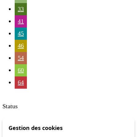
33
41
45
46
54
60
64
Status
Information
Gestion des cookies
Ongoing disruption