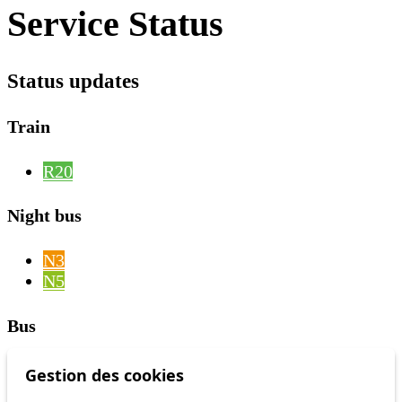
Service Status
Status updates
Train
R20
Night bus
N3
N5
Bus
1
Gestion des cookies
2