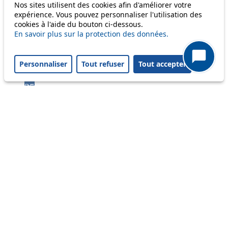
6
Nos sites utilisent des cookies afin d'améliorer votre
expérience. Vous pouvez personnaliser l'utilisation des
7
cookies à l'aide du bouton ci-dessous.
9
En savoir plus sur la protection des données.
16
17
18
Personnaliser
Tout refuser
Tout accepter
21
25
31
32
33
35
36
38
41
45
46
54
56
58