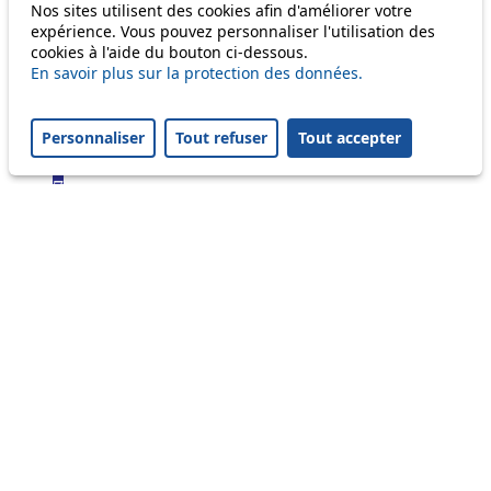
Bus
Nos sites utilisent des cookies afin d'améliorer votre
expérience. Vous pouvez personnaliser l'utilisation des
cookies à l'aide du bouton ci-dessous.
1
En savoir plus sur la protection des données.
2
3
4
Personnaliser
Tout refuser
Tout accepter
6
7
9
16
17
18
21
24
25
31
32
33
35
36