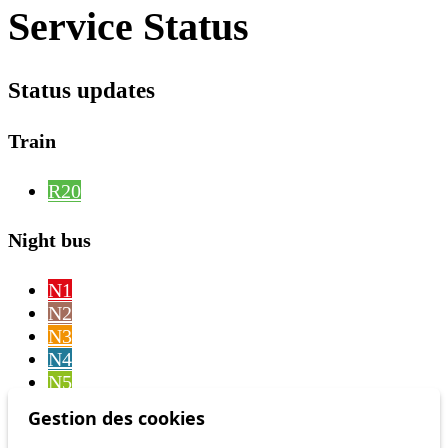
Service Status
Status updates
Train
R20
Night bus
N1
N2
N3
N4
N5
N6
Gestion des cookies