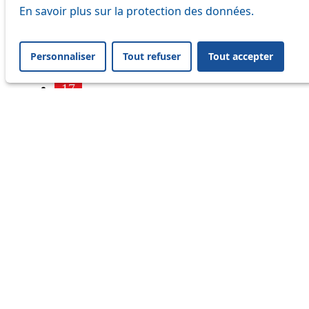
7
En savoir plus sur la protection des données.
9
Personnaliser
Tout refuser
Tout accepter
16
17
18
21
24
25
32
33
41