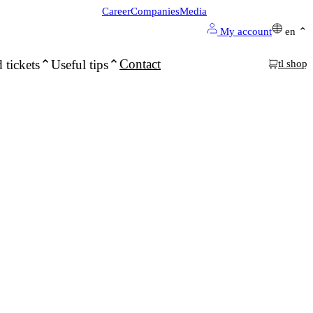
Career
Companies
Media
My account
en
Contact
 tickets
Useful tips
tl shop