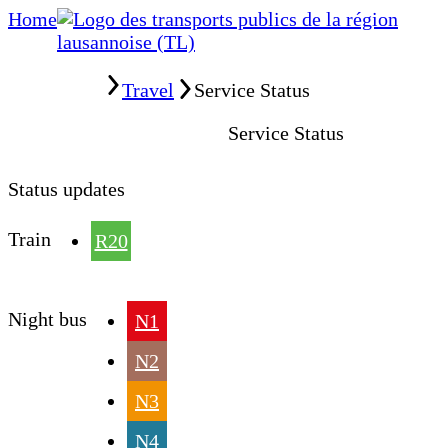
Home
Home
Travel
Service Status
Service Status
Status updates
Train
R20
Night bus
N1
N2
N3
N4