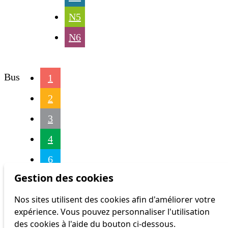
N5
N6
Bus
1
2
3
4
6
Gestion des cookies
7
Nos sites utilisent des cookies afin d'améliorer votre
8
expérience. Vous pouvez personnaliser l'utilisation
9
des cookies à l'aide du bouton ci-dessous.