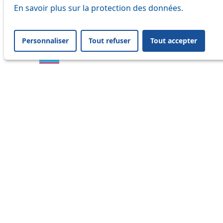
En savoir plus sur la protection des données.
16
17
Personnaliser
Tout refuser
Tout accepter
18
21
24
25
31
32
33
35
36