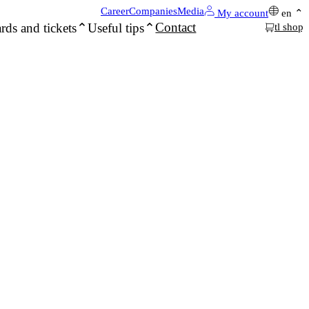
Career
Companies
Media
My account
en
Contact
rds and tickets
Useful tips
tl shop