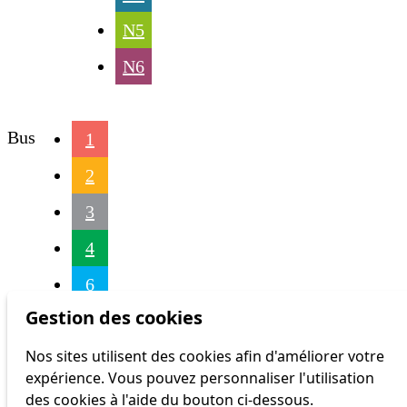
N5
N6
Bus
1
2
3
4
6
Gestion des cookies
16
Nos sites utilisent des cookies afin d'améliorer votre
17
expérience. Vous pouvez personnaliser l'utilisation
18
des cookies à l'aide du bouton ci-dessous.