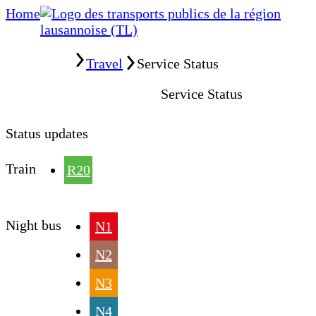
Home
Home
Travel
Service Status
Service Status
Status updates
Train
R20
Night bus
N1
N2
N3
N4