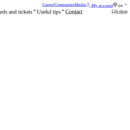
Career
Companies
Media
My account
en
Contact
rds and tickets
Useful tips
tl shop