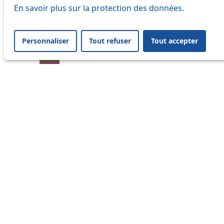
En savoir plus sur la protection des données.
21
32
Personnaliser
Tout refuser
Tout accepter
33
41
45
46
54
64
Information
Status
Ongoing disruption
Disruption to come