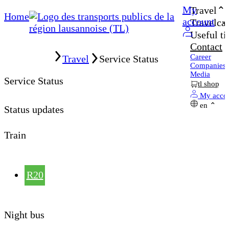
My
Travel
Home
account
Travelcar
Useful ti
Contact
Home
Career
Travel
Service Status
Companies
Media
Service Status
tl shop
My acco
en
Status updates
Train
R20
Night bus