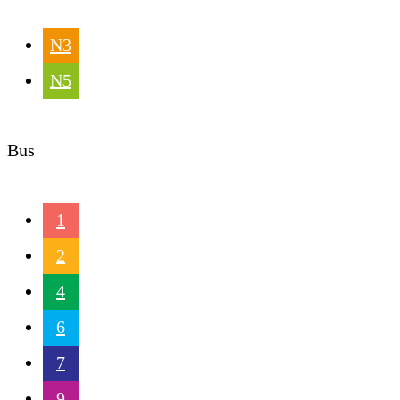
N3
N5
Bus
1
2
4
6
7
9