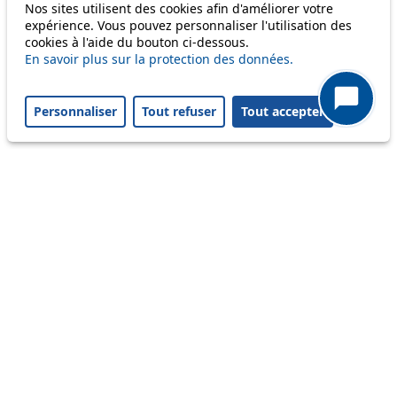
Nos sites utilisent des cookies afin d'améliorer votre
Others
expérience. Vous pouvez personnaliser l'utilisation des
cookies à l'aide du bouton ci-dessous.
En savoir plus sur la protection des données.
m1
Personnaliser
Tout refuser
Tout accepter
Status
Information
Ongoing disruption
Disruption to come
Reset filters
✕
Only lines affected by disruptions are listed above.
Ongoing disruption
33
N5