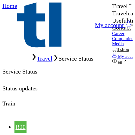
Home
Travel
Travelcar
Useful ti
My account
Contact
Career
Companies
Media
tl shop
Home
My acco
Travel
Service Status
en
Service Status
Status updates
Train
R20