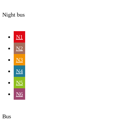
Night bus
N1
N2
N3
N4
N5
N6
Bus