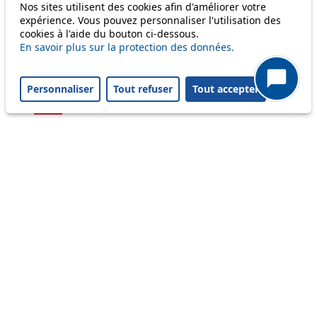
Nos sites utilisent des cookies afin d'améliorer votre
54
expérience. Vous pouvez personnaliser l'utilisation des
cookies à l'aide du bouton ci-dessous.
56
En savoir plus sur la protection des données.
58
Personnaliser
Tout refuser
Tout accepter
64
Others
m1
Status
Information