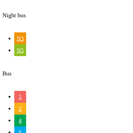
Night bus
N3
N5
Bus
1
2
4
6