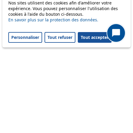
Nos sites utilisent des cookies afin d'améliorer votre
expérience. Vous pouvez personnaliser l'utilisation des
cookies à l'aide du bouton ci-dessous.
Others
En savoir plus sur la protection des données.
Personnaliser
Tout refuser
Tout accepter
m1
Status
Information
Ongoing disruption
Disruption to come
Reset filters
✕
Only lines affected by disruptions are listed above.