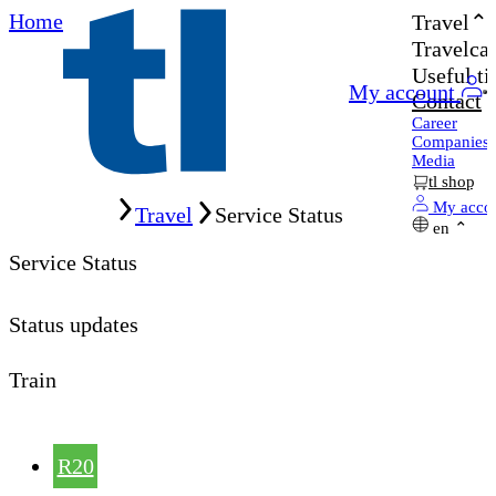
Home
Travel
Travelcar
Useful ti
My account
Contact
Career
Companies
Media
tl shop
Home
My acco
Travel
Service Status
en
Service Status
Status updates
Train
R20