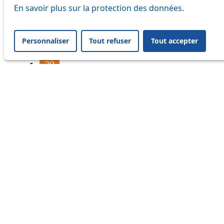
16
En savoir plus sur la protection des données.
17
Personnaliser
Tout refuser
Tout accepter
18
20
21
24
33
41
45
46
54