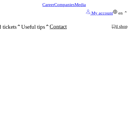
Career
Companies
Media
My account
en
Contact
 tickets
Useful tips
tl shop