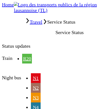
Home
Home
Travel
Service Status
Service Status
Status updates
Train
R20
Night bus
N1
N2
N3
N4