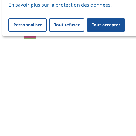
En savoir plus sur la protection des données.
17
18
Personnaliser
Tout refuser
Tout accepter
21
24
25
32
33
41
45
46
54