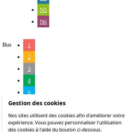
N5
N6
Bus
1
2
3
4
6
Gestion des cookies
7
Nos sites utilisent des cookies afin d'améliorer votre
9
expérience. Vous pouvez personnaliser l'utilisation
16
des cookies à l'aide du bouton ci-dessous.