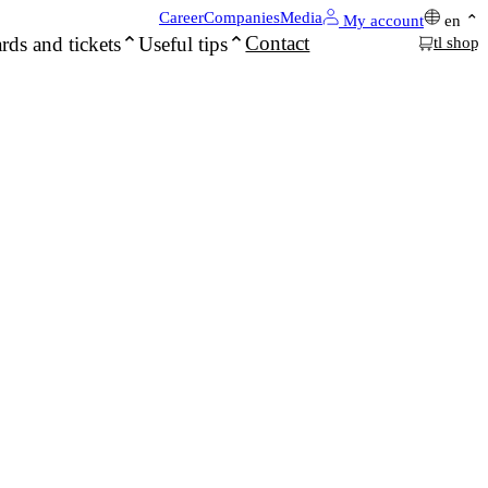
Career
Companies
Media
My account
en
Contact
rds and tickets
Useful tips
tl shop