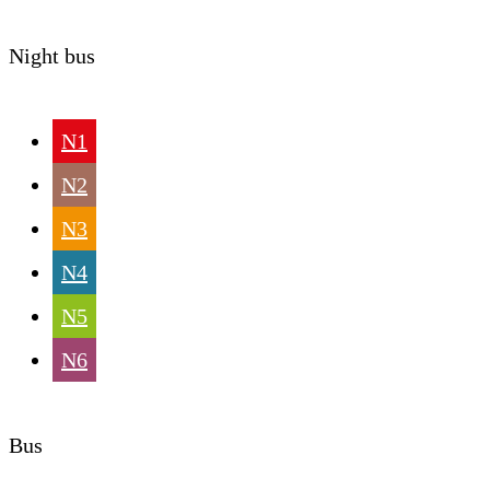
Night bus
N1
N2
N3
N4
N5
N6
Bus