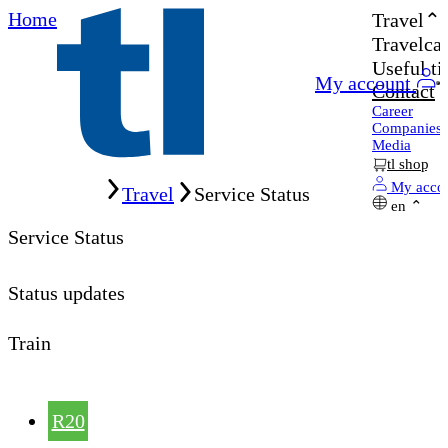
Home
Travel
Travelcar
Useful ti
My account
Contact
Career
Companies
Media
tl shop
Home
My acco
Travel
Service Status
en
Service Status
Status updates
Train
R20