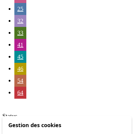
25
32
33
41
45
46
54
64
Status
Gestion des cookies