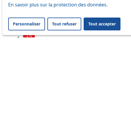
7
En savoir plus sur la protection des données.
9
Personnaliser
Tout refuser
Tout accepter
16
17
18
21
25
32
33
41
45