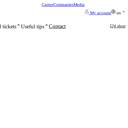
Career
Companies
Media
My account
en
Contact
 tickets
Useful tips
tl shop