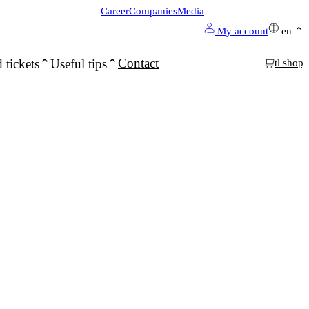
Career
Companies
Media
My account
en
Contact
 tickets
Useful tips
tl shop