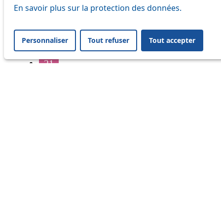
16
En savoir plus sur la protection des données.
17
Personnaliser
Tout refuser
Tout accepter
18
21
32
33
41
45
46
54
64