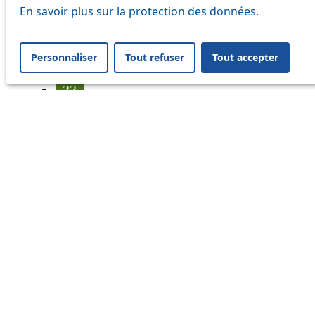
25
En savoir plus sur la protection des données.
31
Personnaliser
Tout refuser
Tout accepter
32
33
35
36
41
45
46
54
56