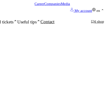
Career
Companies
Media
My account
en
Contact
 tickets
Useful tips
tl shop