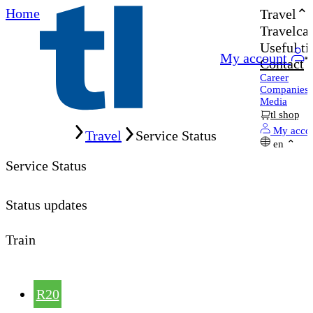
Home
Travel
Travelcar
Useful ti
My account
Contact
Career
Companies
Media
tl shop
Home
My acco
Travel
Service Status
en
Service Status
Status updates
Train
R20