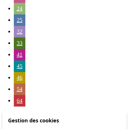
24
25
32
33
41
45
46
54
64
Gestion des cookies
Status