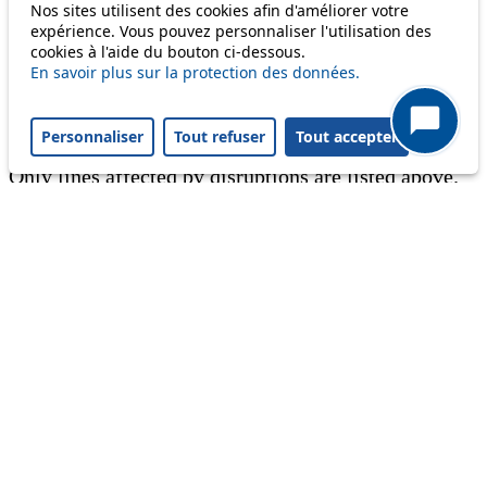
Nos sites utilisent des cookies afin d'améliorer votre
expérience. Vous pouvez personnaliser l'utilisation des
Information
cookies à l'aide du bouton ci-dessous.
En savoir plus sur la protection des données.
Ongoing disruption
Disruption to come
Personnaliser
Tout refuser
Tout accepter
Reset filters
✕
Only lines affected by disruptions are listed above.
A question ? An observation ?
Customer service 021 621 01 11 (price of a local
call)
Useful links
tl shop
Career
Paying a fine
Lost property