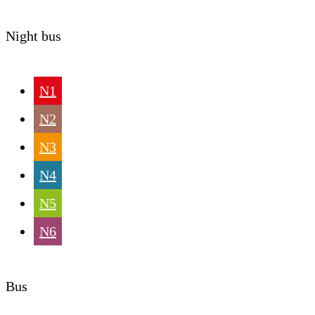
Night bus
N1
N2
N3
N4
N5
N6
Bus