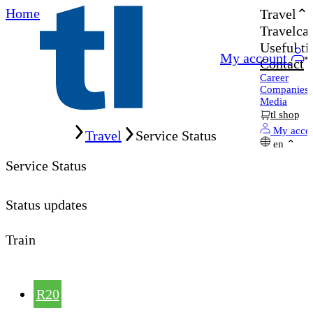
Home
Travel
Travelcar
Useful ti
My account
Contact
Career
Companies
Media
tl shop
Home
My acco
Travel
Service Status
en
Service Status
Status updates
Train
R20