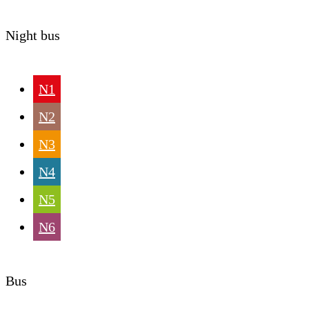
Night bus
N1
N2
N3
N4
N5
N6
Bus