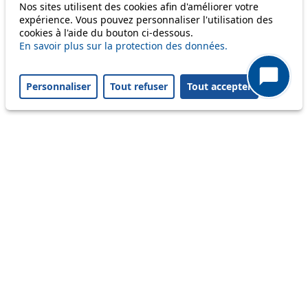
Nos sites utilisent des cookies afin d'améliorer votre
Status
expérience. Vous pouvez personnaliser l'utilisation des
cookies à l'aide du bouton ci-dessous.
En savoir plus sur la protection des données.
Information
Ongoing disruption
Personnaliser
Tout refuser
Tout accepter
Disruption to come
Reset filters
✕
Only lines affected by disruptions are listed above.
A question ? An observation ?
Customer service 021 621 01 11 (price of a local
call)
Useful links
tl shop
Career
Paying a fine