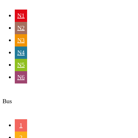
N1
N2
N3
N4
N5
N6
Bus
1
2