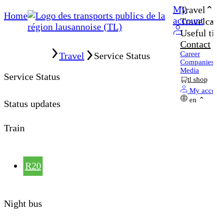
My
Travel
Home
account
Travelcar
Useful ti
Contact
Home
Career
Travel
Service Status
Companies
Media
Service Status
tl shop
My acco
en
Status updates
Train
R20
Night bus