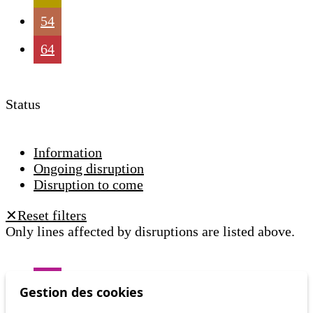
54
64
Status
Information
Ongoing disruption
Disruption to come
Reset filters
✕
Only lines affected by disruptions are listed above.
Ongoing disruption
41
Gestion des cookies
Mercredi 5 août, l'arrêt Foyer en direction
de Montolieu est déplacé de 60 mètres, en