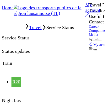
My
Travel
Home
account
Travelcar
Useful ti
Contact
Home
Career
Travel
Service Status
Companies
Media
Service Status
tl shop
My acco
en
Status updates
Train
R20
Night bus