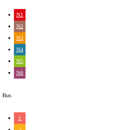
N1
N2
N3
N4
N5
N6
Bus
1
2