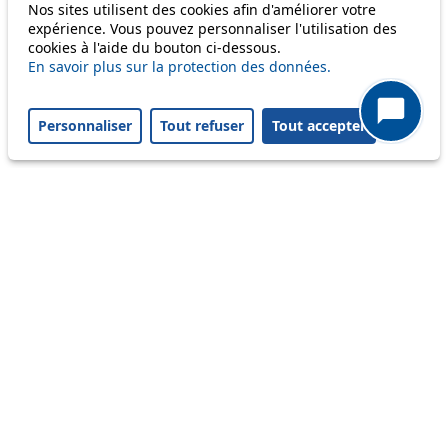
Nos sites utilisent des cookies afin d'améliorer votre
Disruption to come
expérience. Vous pouvez personnaliser l'utilisation des
cookies à l'aide du bouton ci-dessous.
Reset filters
✕
En savoir plus sur la protection des données.
Only lines affected by disruptions are listed above.
Personnaliser
Tout refuser
Tout accepter
A question ? An observation ?
Customer service 021 621 01 11 (price of a local
call)
Useful links
tl shop
Career
Paying a fine
Lost property
Accessibility
Point of sale
leb.ch
FAQ