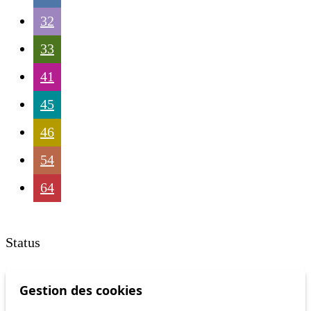
32
33
41
45
46
54
64
Status
Gestion des cookies
Information
Ongoing disruption