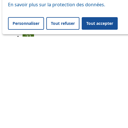
17
En savoir plus sur la protection des données.
18
Personnaliser
Tout refuser
Tout accepter
21
33
41
45
46
54
64
Information
Status
Ongoing disruption
Disruption to come