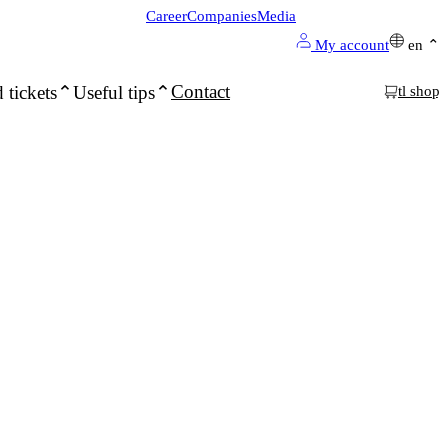
Career
Companies
Media
My account
en
Contact
 tickets
Useful tips
tl shop