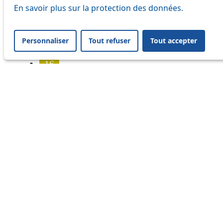
7
En savoir plus sur la protection des données.
8
Personnaliser
Tout refuser
Tout accepter
9
16
17
18
21
25
32
33
41