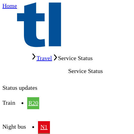
Home
Home
Travel
Service Status
Service Status
Status updates
Train
R20
Night bus
N1