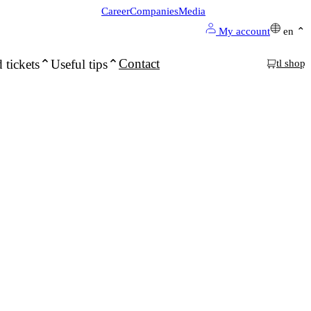
Career
Companies
Media
My account
en
Contact
 tickets
Useful tips
tl shop