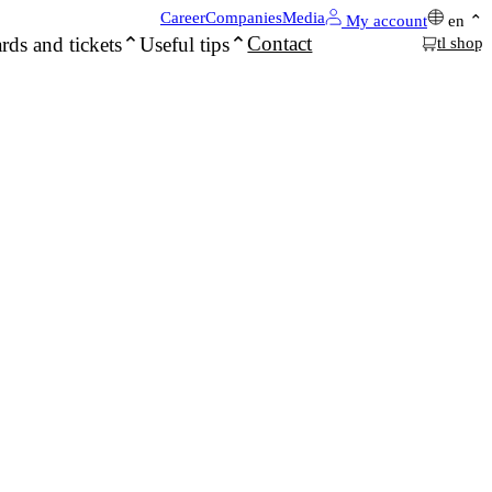
Career
Companies
Media
My account
en
Contact
rds and tickets
Useful tips
tl shop