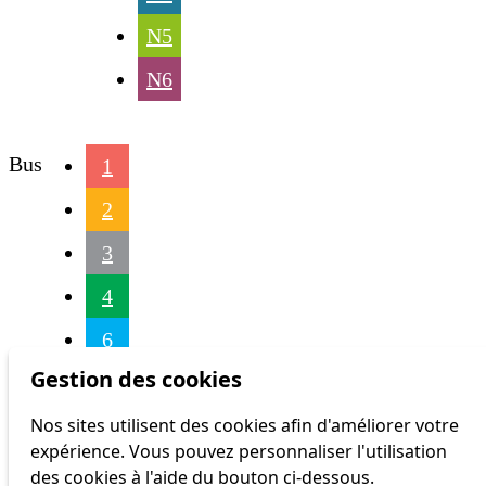
N5
N6
Bus
1
2
3
4
6
Gestion des cookies
7
Nos sites utilisent des cookies afin d'améliorer votre
8
expérience. Vous pouvez personnaliser l'utilisation
9
des cookies à l'aide du bouton ci-dessous.