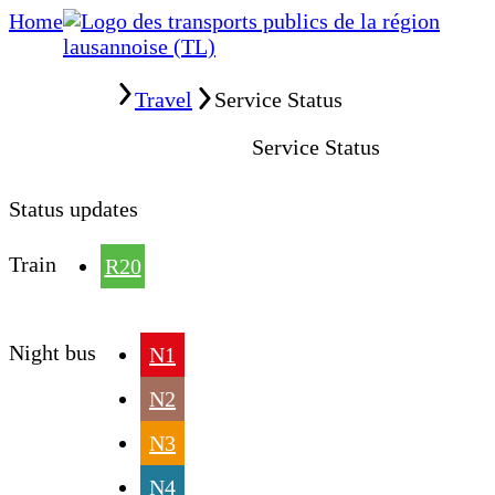
Home
Home
Travel
Service Status
Service Status
Status updates
Train
R20
Night bus
N1
N2
N3
N4