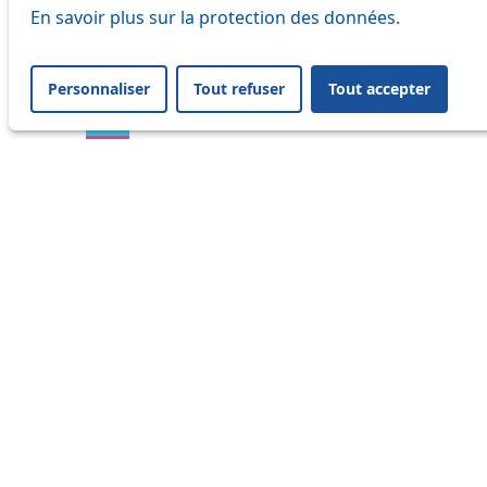
En savoir plus sur la protection des données.
16
17
Personnaliser
Tout refuser
Tout accepter
18
21
24
25
31
32
33
35
36