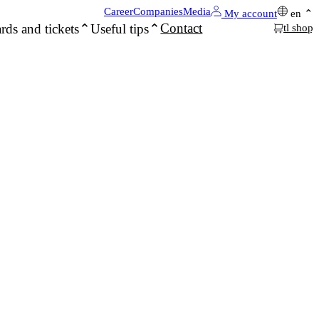
Career
Companies
Media
My account
en
Contact
rds and tickets
Useful tips
tl shop