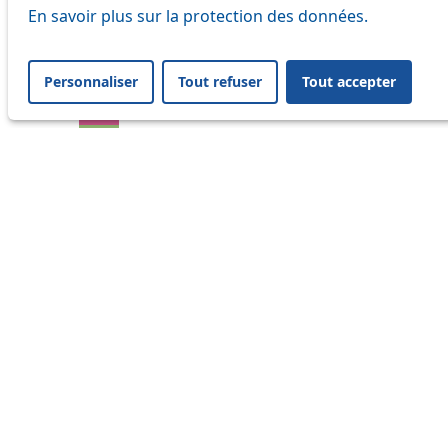
En savoir plus sur la protection des données.
17
18
Personnaliser
Tout refuser
Tout accepter
21
24
25
32
33
41
45
46
47