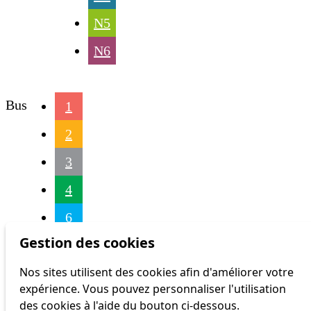
N5
N6
Bus
1
2
3
4
6
Gestion des cookies
7
Nos sites utilisent des cookies afin d'améliorer votre
9
expérience. Vous pouvez personnaliser l'utilisation
16
des cookies à l'aide du bouton ci-dessous.