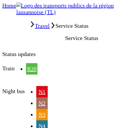
Home
Home
Travel
Service Status
Service Status
Status updates
Train
R20
Night bus
N1
N2
N3
N4