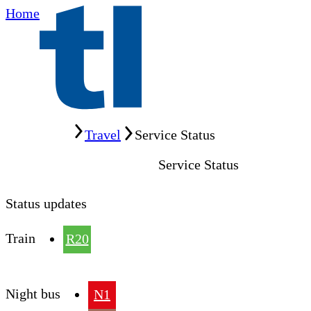
Home
Home
Travel
Service Status
Service Status
Status updates
Train
R20
Night bus
N1