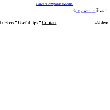
Career
Companies
Media
My account
en
Contact
 tickets
Useful tips
tl shop