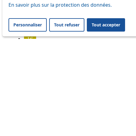
7
En savoir plus sur la protection des données.
8
Personnaliser
Tout refuser
Tout accepter
9
16
17
18
21
25
32
33
41