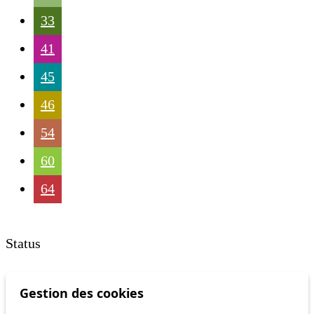
33
41
45
46
54
60
64
Status
Information
Gestion des cookies
Ongoing disruption