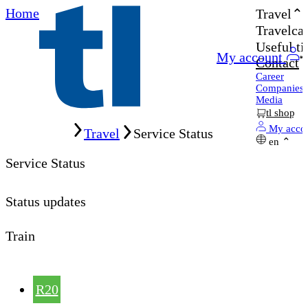
Home
Travel
Travelcar
Useful ti
My account
Contact
Career
Companies
Media
tl shop
Home
My acco
Travel
Service Status
en
Service Status
Status updates
Train
R20