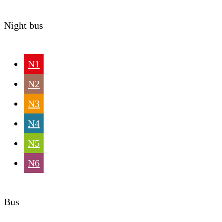
Night bus
N1
N2
N3
N4
N5
N6
Bus