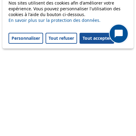
Nos sites utilisent des cookies afin d'améliorer votre
Disruption to come
expérience. Vous pouvez personnaliser l'utilisation des
cookies à l'aide du bouton ci-dessous.
Reset filters
✕
En savoir plus sur la protection des données.
Only lines affected by disruptions are listed above.
Personnaliser
Tout refuser
Tout accepter
A question ? An observation ?
Customer service 021 621 01 11 (price of a local
call)
Useful links
tl shop
Career
Paying a fine
Lost property
Accessibility
Point of sale
leb.ch
FAQ