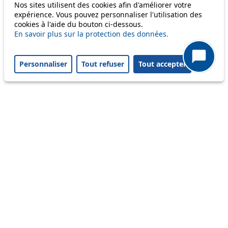
Nos sites utilisent des cookies afin d'améliorer votre
58
expérience. Vous pouvez personnaliser l'utilisation des
cookies à l'aide du bouton ci-dessous.
64
En savoir plus sur la protection des données.
Personnaliser
Tout refuser
Tout accepter
Others
m1
Status
Information
Ongoing disruption
Disruption to come