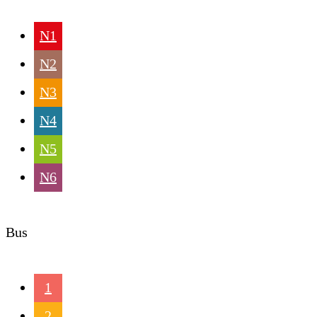
N1
N2
N3
N4
N5
N6
Bus
1
2