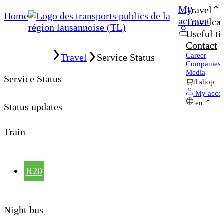
My
Travel
Home
account
Travelcar
Useful ti
Contact
Home
Career
Travel
Service Status
Companies
Media
Service Status
tl shop
My acco
en
Status updates
Train
R20
Night bus