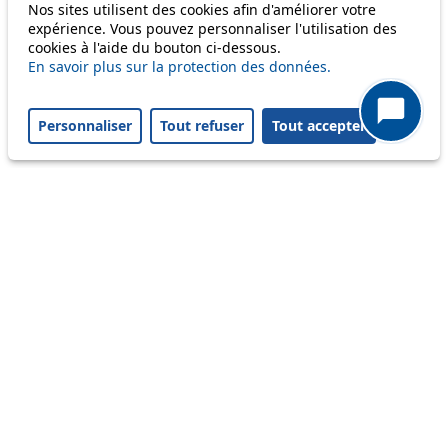
Nos sites utilisent des cookies afin d'améliorer votre
expérience. Vous pouvez personnaliser l'utilisation des
cookies à l'aide du bouton ci-dessous.
Others
En savoir plus sur la protection des données.
Personnaliser
Tout refuser
Tout accepter
m1
Status
Information
Ongoing disruption
Disruption to come
Reset filters
✕
Only lines affected by disruptions are listed above.