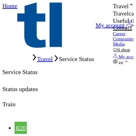
Home
Travel
Travelcar
Useful ti
My account
Contact
Career
Companies
Media
tl shop
Home
My acco
Travel
Service Status
en
Service Status
Status updates
Train
R20