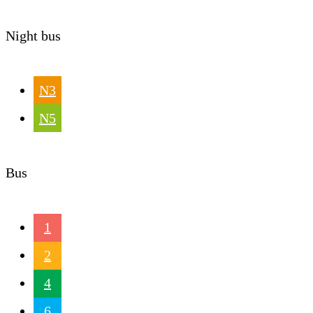
Night bus
N3
N5
Bus
1
2
4
6