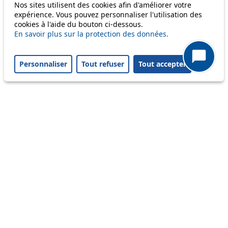
Nos sites utilisent des cookies afin d'améliorer votre
56
expérience. Vous pouvez personnaliser l'utilisation des
cookies à l'aide du bouton ci-dessous.
58
En savoir plus sur la protection des données.
64
Personnaliser
Tout refuser
Tout accepter
Others
m1
Status
Information
Ongoing disruption