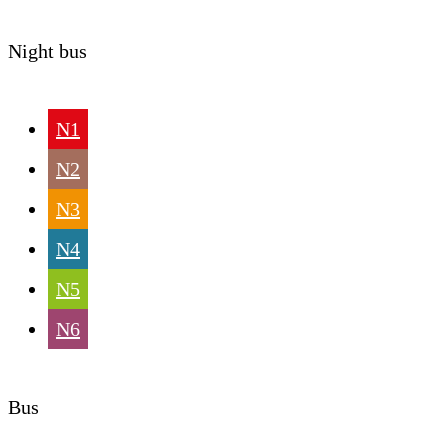
Night bus
N1
N2
N3
N4
N5
N6
Bus