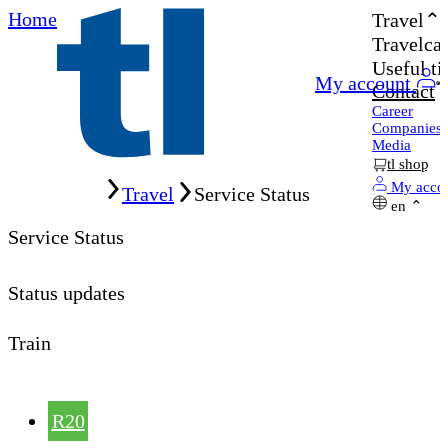
Home
Travel
Travelcar
Useful ti
My account
Contact
Career
Companies
Media
tl shop
Home
My acco
Travel
Service Status
en
Service Status
Status updates
Train
R20