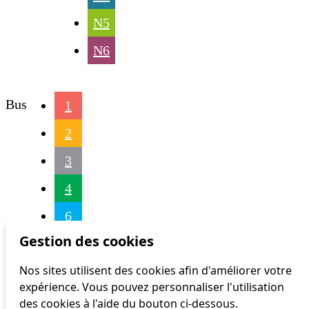
N5
N6
Bus
1
2
3
4
6
Gestion des cookies
7
Nos sites utilisent des cookies afin d'améliorer votre
9
expérience. Vous pouvez personnaliser l'utilisation
16
des cookies à l'aide du bouton ci-dessous.