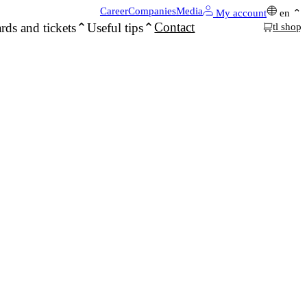
Career
Companies
Media
My account
en
Contact
rds and tickets
Useful tips
tl shop