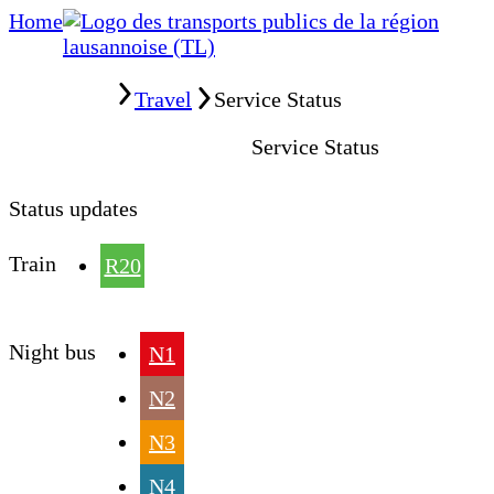
Home
Home
Travel
Service Status
Service Status
Status updates
Train
R20
Night bus
N1
N2
N3
N4