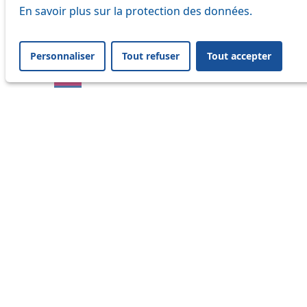
En savoir plus sur la protection des données.
17
18
Personnaliser
Tout refuser
Tout accepter
21
25
32
33
41
45
46
54
64