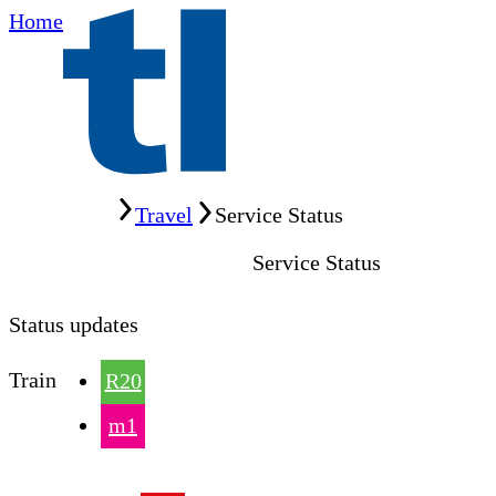
Home
Home
Travel
Service Status
Service Status
Status updates
Train
R20
m1