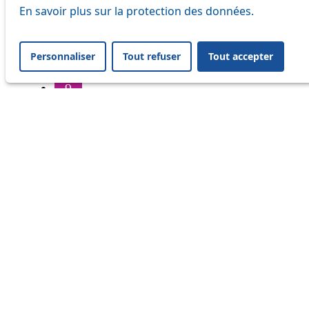
6
En savoir plus sur la protection des données.
7
Personnaliser
Tout refuser
Tout accepter
8
9
16
17
18
20
21
24
25