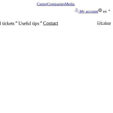
Career
Companies
Media
My account
en
Contact
 tickets
Useful tips
tl shop