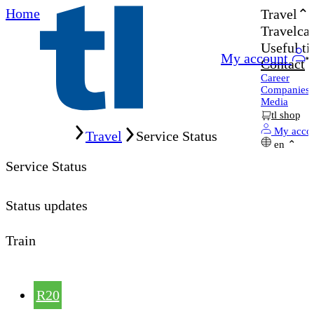
Home
Travel
Travelcar
Useful ti
My account
Contact
Career
Companies
Media
tl shop
Home
My acco
Travel
Service Status
en
Service Status
Status updates
Train
R20