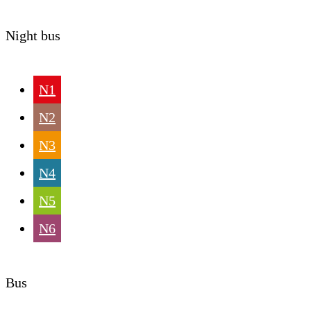
Night bus
N1
N2
N3
N4
N5
N6
Bus