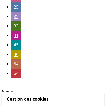
25
32
33
41
45
46
54
64
Status
Gestion des cookies