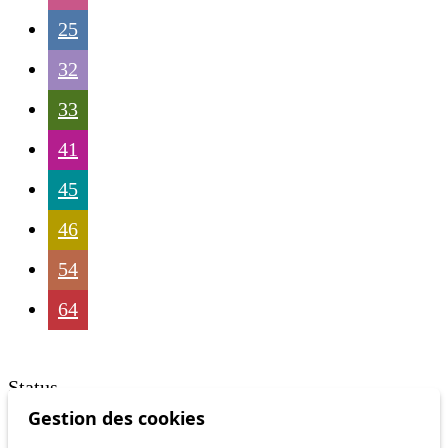
25
32
33
41
45
46
54
64
Status
Gestion des cookies