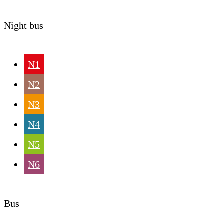
Night bus
N1
N2
N3
N4
N5
N6
Bus