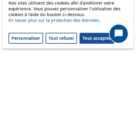
Information
Nos sites utilisent des cookies afin d'améliorer votre
expérience. Vous pouvez personnaliser l'utilisation des
Ongoing disruption
cookies à l'aide du bouton ci-dessous.
Disruption to come
En savoir plus sur la protection des données.
Reset filters
✕
Only lines affected by disruptions are listed above.
Personnaliser
Tout refuser
Tout accepter
A question ? An observation ?
Customer service 021 621 01 11 (price of a local
call)
Useful links
tl shop
Career
Paying a fine
Lost property
Accessibility
Point of sale