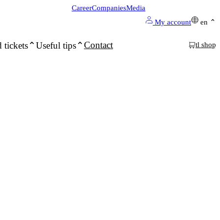
Career
Companies
Media
My account
en
Contact
 tickets
Useful tips
tl shop