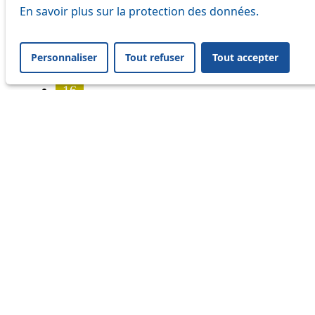
7
En savoir plus sur la protection des données.
8
Personnaliser
Tout refuser
Tout accepter
9
16
17
18
21
24
25
31
32