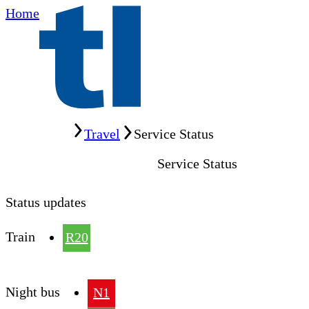
Home
Home
Travel
Service Status
Service Status
Status updates
Train
R20
Night bus
N1