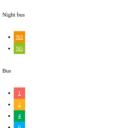
Night bus
N3
N5
Bus
1
2
4
6