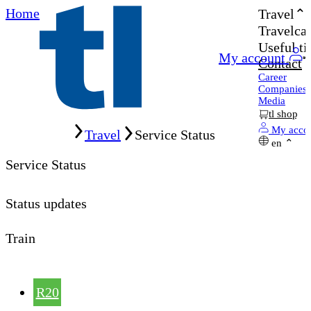
Home
Travel
Travelcar
Useful ti
My account
Contact
Career
Companies
Media
tl shop
Home
My acco
Travel
Service Status
en
Service Status
Status updates
Train
R20