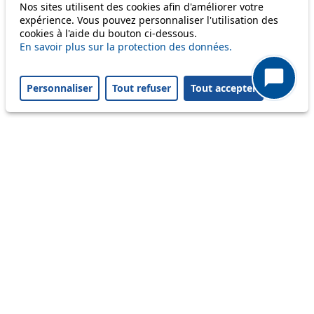
Nos sites utilisent des cookies afin d'améliorer votre
69
expérience. Vous pouvez personnaliser l'utilisation des
cookies à l'aide du bouton ci-dessous.
En savoir plus sur la protection des données.
Others
Personnaliser
Tout refuser
Tout accepter
m1
Status
Information
Ongoing disruption
Disruption to come
Reset filters
✕
Only lines affected by disruptions are listed above.