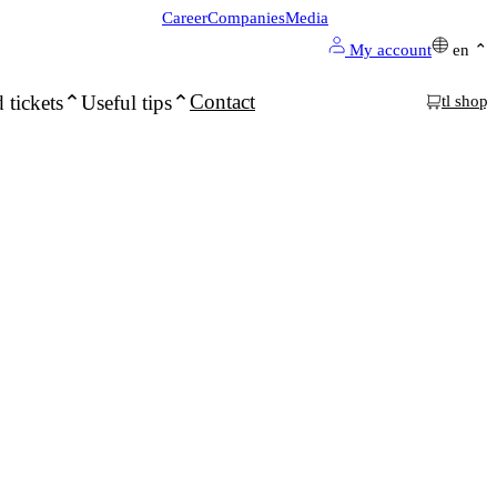
Career
Companies
Media
My account
en
Contact
 tickets
Useful tips
tl shop