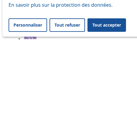
21
En savoir plus sur la protection des données.
25
Personnaliser
Tout refuser
Tout accepter
31
32
33
35
36
41
45
46
54