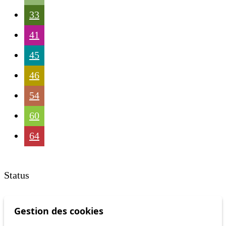
33
41
45
46
54
60
64
Status
Information
Gestion des cookies
Ongoing disruption