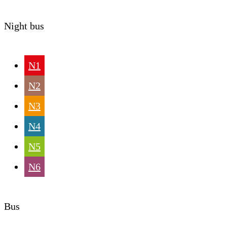
Night bus
N1
N2
N3
N4
N5
N6
Bus