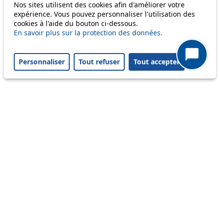
Nos sites utilisent des cookies afin d'améliorer votre
Disruption to come
expérience. Vous pouvez personnaliser l'utilisation des
cookies à l'aide du bouton ci-dessous.
Reset filters
✕
En savoir plus sur la protection des données.
Only lines affected by disruptions are listed above.
Personnaliser
Tout refuser
Tout accepter
A question ? An observation ?
Customer service 021 621 01 11 (price of a local
call)
Useful links
tl shop
Career
Paying a fine
Lost property
Accessibility
Point of sale
leb.ch
FAQ