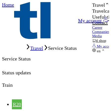
Home
Travel
Travelcar
Useful ti
My account
Contact
Career
Companies
Media
tl shop
Home
My acco
Travel
Service Status
en
Service Status
Status updates
Train
R20