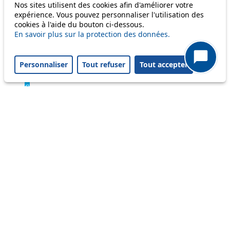
Nos sites utilisent des cookies afin d'améliorer votre
Bus
expérience. Vous pouvez personnaliser l'utilisation des
cookies à l'aide du bouton ci-dessous.
En savoir plus sur la protection des données.
1
2
3
Personnaliser
Tout refuser
Tout accepter
4
6
7
8
9
16
17
18
20
21
24
25
31
32