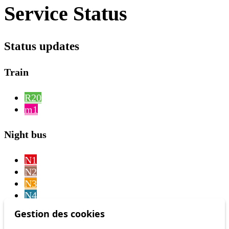
Service Status
Status updates
Train
R20
m1
Night bus
N1
N2
N3
N4
N5
Gestion des cookies
N6