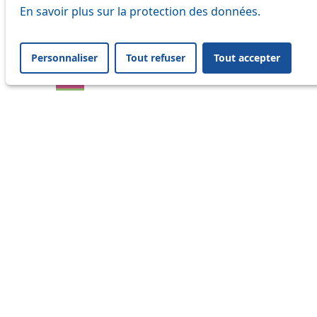
En savoir plus sur la protection des données.
17
18
Personnaliser
Tout refuser
Tout accepter
21
24
25
32
33
41
45
46
54