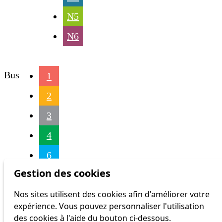
N5
N6
Bus
1
2
3
4
6
Gestion des cookies
7
Nos sites utilisent des cookies afin d'améliorer votre
9
expérience. Vous pouvez personnaliser l'utilisation
16
des cookies à l'aide du bouton ci-dessous.