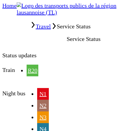
Home
Home
Travel
Service Status
Service Status
Status updates
Train
R20
Night bus
N1
N2
N3
N4