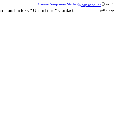
Career
Companies
Media
My account
en
Contact
rds and tickets
Useful tips
tl shop