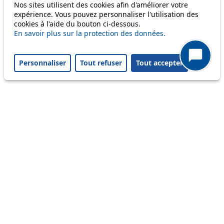
Information
Nos sites utilisent des cookies afin d'améliorer votre
expérience. Vous pouvez personnaliser l'utilisation des
Ongoing disruption
cookies à l'aide du bouton ci-dessous.
Disruption to come
En savoir plus sur la protection des données.
Reset filters
✕
Only lines affected by disruptions are listed above.
Personnaliser
Tout refuser
Tout accepter
A question ? An observation ?
Customer service 021 621 01 11 (price of a local
call)
Useful links
tl shop
Career
Paying a fine
Lost property
Accessibility
Point of sale