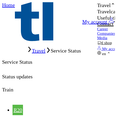
Home
Travel
Travelcar
Useful ti
My account
Contact
Career
Companies
Media
tl shop
Home
My acco
Travel
Service Status
en
Service Status
Status updates
Train
R20