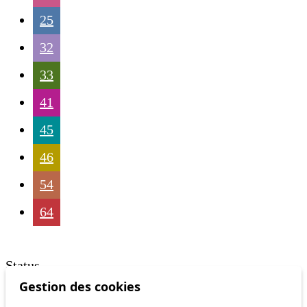
25
32
33
41
45
46
54
64
Status
Gestion des cookies