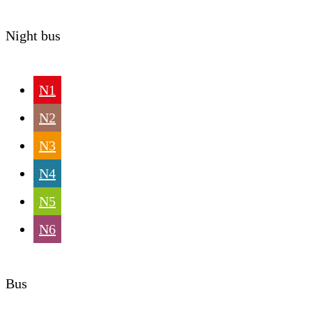
Night bus
N1
N2
N3
N4
N5
N6
Bus