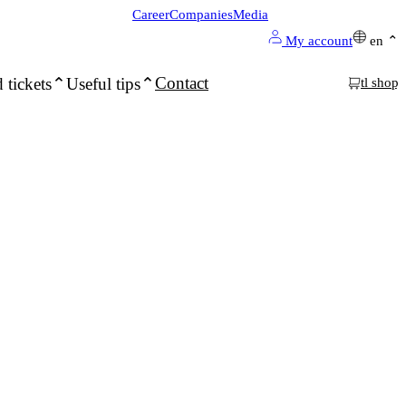
Career
Companies
Media
My account
en
Contact
 tickets
Useful tips
tl shop