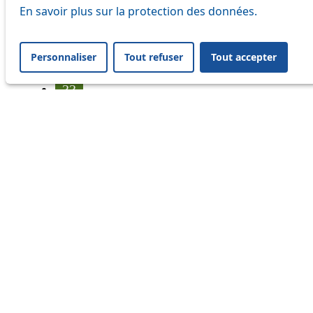
17
En savoir plus sur la protection des données.
18
Personnaliser
Tout refuser
Tout accepter
21
33
41
45
46
54
64
Information
Status
Ongoing disruption
Disruption to come